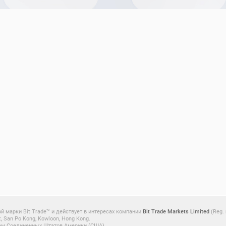
й марки Bit Trade™ и действует в интересах компании
Bit Trade Markets Limited
(Reg. 
t, San Po Kong, Kowloon, Hong Kong.
анам Соединенных Штатов Америки (США).